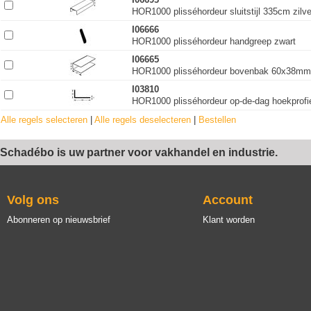
HOR1000 plisséhordeur sluitstijl 335cm zilv
I06666
HOR1000 plisséhordeur handgreep zwart
I06665
HOR1000 plisséhordeur bovenbak 60x38mm 
I03810
HOR1000 plisséhordeur op-de-dag hoekprof
Alle regels selecteren
|
Alle regels deselecteren
|
Bestellen
Schadébo is uw partner voor vakhandel en industrie.
Volg ons
Account
Abonneren op nieuwsbrief
Klant worden