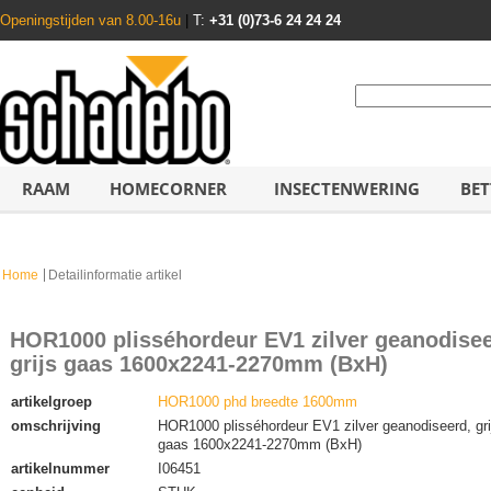
Openingstijden van 8.00-16u
|
T:
+31 (0)73-6 24 24 24
RAAM
HOMECORNER
INSECTENWERING
BET
Home
Detailinformatie artikel
HOR1000 plisséhordeur EV1 zilver geanodisee
grijs gaas 1600x2241-2270mm (BxH)
artikelgroep
HOR1000 phd breedte 1600mm
omschrijving
HOR1000 plisséhordeur EV1 zilver geanodiseerd, gri
gaas 1600x2241-2270mm (BxH)
artikelnummer
I06451