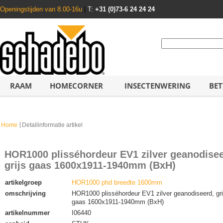
Openingstijden van 8.00-16u
|
T:
+31 (0)73-6 24 24 24
RAAM
HOMECORNER
INSECTENWERING
BET
Home
Detailinformatie artikel
HOR1000 plisséhordeur EV1 zilver geanodisee
grijs gaas 1600x1911-1940mm (BxH)
artikelgroep
HOR1000 phd breedte 1600mm
omschrijving
HOR1000 plisséhordeur EV1 zilver geanodiseerd, gri
gaas 1600x1911-1940mm (BxH)
artikelnummer
I06440