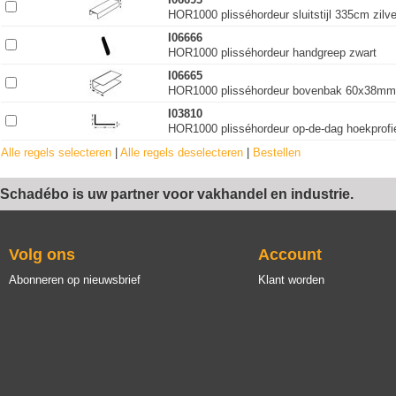
HOR1000 plisséhordeur sluitstijl 335cm zilv
I06666
HOR1000 plisséhordeur handgreep zwart
I06665
HOR1000 plisséhordeur bovenbak 60x38mm 
I03810
HOR1000 plisséhordeur op-de-dag hoekprof
Alle regels selecteren
|
Alle regels deselecteren
|
Bestellen
Schadébo is uw partner voor vakhandel en industrie.
Volg ons
Account
Abonneren op nieuwsbrief
Klant worden