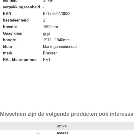
eenheid
STUK
verpakkingseenheid
-
EAN
8717854270832
besteleenheid
1
breedte
1600mm
Gaas kleur
grijs
hoogte
1911 - 1940mm
kleur
blank geanodiseerd
merk
Brasser
RAL kleurnummer
EV1
Misschien zijn de volgende producten ook interessa
artikel
I06693