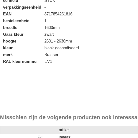
eenheid
STUK
verpakkingseenheid
-
EAN
8717854261816
besteleenheid
1
breedte
1600mm
Gaas kleur
zwart
hoogte
2601 - 2630mm
kleur
blank geanodiseerd
merk
Brasser
RAL kleurnummer
EV1
Misschien zijn de volgende producten ook interessa
artikel
I06693