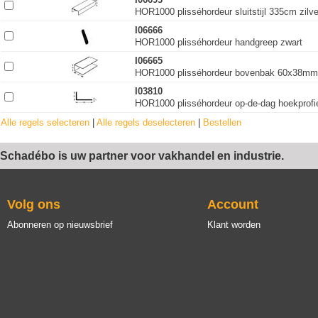
HOR1000 plisséhordeur sluitstijl 335cm zilv
I06666
HOR1000 plisséhordeur handgreep zwart
I06665
HOR1000 plisséhordeur bovenbak 60x38mm 
I03810
HOR1000 plisséhordeur op-de-dag hoekprof
Alle regels selecteren
|
Alle regels deselecteren
|
Bestellen
Schadébo is uw partner voor vakhandel en industrie.
Volg ons
Account
Abonneren op nieuwsbrief
Klant worden