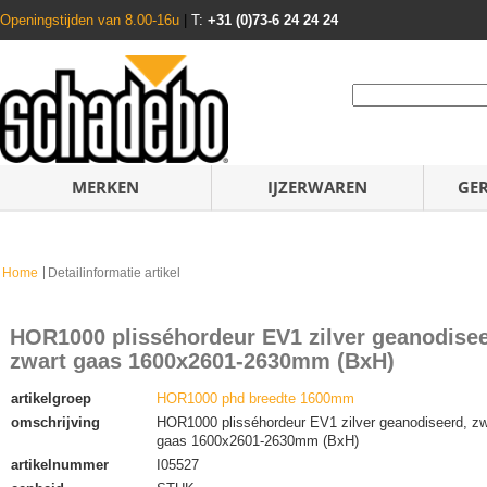
Openingstijden van 8.00-16u
|
T:
+31 (0)73-6 24 24 24
MERKEN
IJZERWAREN
GE
Home
Detailinformatie artikel
HOR1000 plisséhordeur EV1 zilver geanodisee
zwart gaas 1600x2601-2630mm (BxH)
artikelgroep
HOR1000 phd breedte 1600mm
omschrijving
HOR1000 plisséhordeur EV1 zilver geanodiseerd, zw
gaas 1600x2601-2630mm (BxH)
artikelnummer
I05527