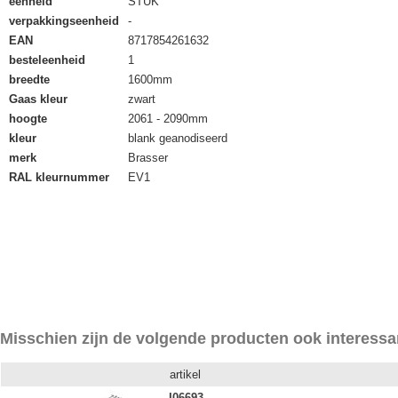
eenheid
STUK
verpakkingseenheid
-
EAN
8717854261632
besteleenheid
1
breedte
1600mm
Gaas kleur
zwart
hoogte
2061 - 2090mm
kleur
blank geanodiseerd
merk
Brasser
RAL kleurnummer
EV1
Misschien zijn de volgende producten ook interessa
artikel
I06693