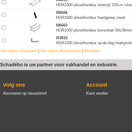
HOR1000 plisséhordeur sluitstijl 335cm zilv
I06666
HOR1000 plisséhordeur handgreep zwart
I06665
HOR1000 plisséhordeur bovenbak 60x38mm 
I03810
HOR1000 plisséhordeur op-de-dag hoekprof
Alle regels selecteren
|
Alle regels deselecteren
|
Bestellen
Schadébo is uw partner voor vakhandel en industrie.
Volg ons
Account
Abonneren op nieuwsbrief
Klant worden