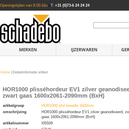
Openingstijden van 8.00-16u
|
T:
+31 (0)73-6 24 24 24
MERKEN
IJZERWAREN
GE
Home
Detailinformatie artikel
HOR1000 plisséhordeur EV1 zilver geanodisee
zwart gaas 1600x2061-2090mm (BxH)
artikelgroep
HOR1000 phd breedte 1600mm
omschrijving
HOR1000 plisséhordeur EV1 zilver geanodiseerd, zw
gaas 1600x2061-2090mm (BxH)
artikelnummer
I05509