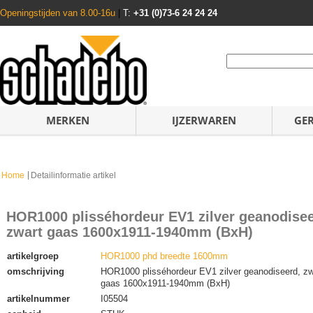
Openingstijden van 8.00-16u
|
T:
+31 (0)73-6 24 24 24
MERKEN
IJZERWAREN
GE
Home
Detailinformatie artikel
HOR1000 plisséhordeur EV1 zilver geanodisee
zwart gaas 1600x1911-1940mm (BxH)
artikelgroep
HOR1000 phd breedte 1600mm
omschrijving
HOR1000 plisséhordeur EV1 zilver geanodiseerd, zw
gaas 1600x1911-1940mm (BxH)
artikelnummer
I05504