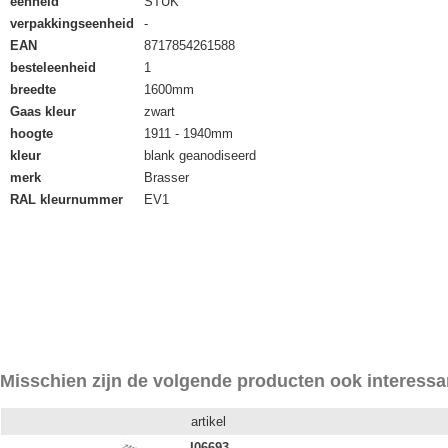
eenheid
STUK
verpakkingseenheid
-
EAN
8717854261588
besteleenheid
1
breedte
1600mm
Gaas kleur
zwart
hoogte
1911 - 1940mm
kleur
blank geanodiseerd
merk
Brasser
RAL kleurnummer
EV1
Misschien zijn de volgende producten ook interessa
artikel
I06693