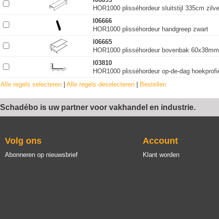
HOR1000 plisséhordeur sluitstijl 335cm zilv
I06666
HOR1000 plisséhordeur handgreep zwart
I06665
HOR1000 plisséhordeur bovenbak 60x38mm 
I03810
HOR1000 plisséhordeur op-de-dag hoekprof
Alle regels selecteren
|
Alle regels deselecteren
|
Bestellen
Schadébo is uw partner voor vakhandel en industrie.
Volg ons
Account
Abonneren op nieuwsbrief
Klant worden