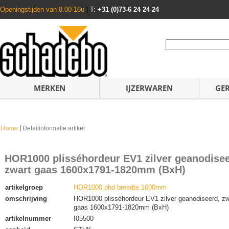
Openingstijden van 8.00-16u
|
T:
+31 (0)73-6 24 24 24
MERKEN
IJZERWAREN
GE
Home
Detailinformatie artikel
HOR1000 plisséhordeur EV1 zilver geanodisee
zwart gaas 1600x1791-1820mm (BxH)
artikelgroep
HOR1000 phd breedte 1600mm
omschrijving
HOR1000 plisséhordeur EV1 zilver geanodiseerd, zw
gaas 1600x1791-1820mm (BxH)
artikelnummer
I05500