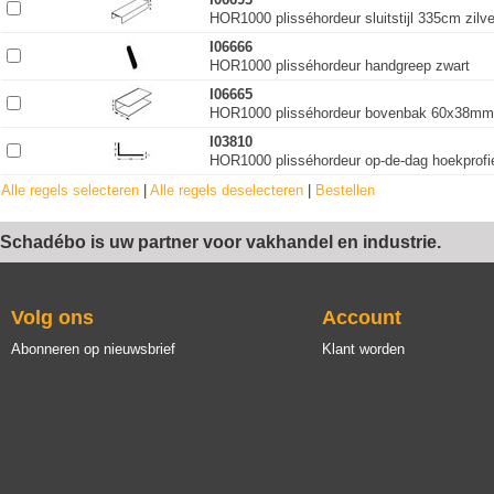
HOR1000 plisséhordeur sluitstijl 335cm zilv
I06666
HOR1000 plisséhordeur handgreep zwart
I06665
HOR1000 plisséhordeur bovenbak 60x38mm 
I03810
HOR1000 plisséhordeur op-de-dag hoekprof
Alle regels selecteren
|
Alle regels deselecteren
|
Bestellen
Schadébo is uw partner voor vakhandel en industrie.
Volg ons
Account
Abonneren op nieuwsbrief
Klant worden