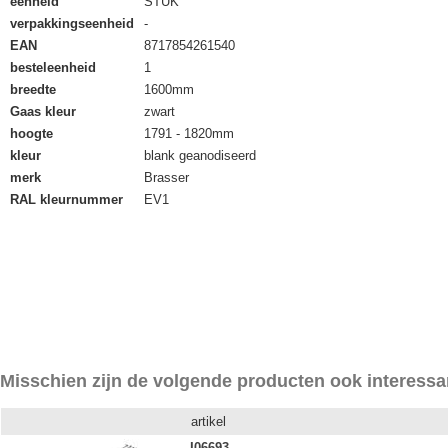
eenheid
STUK
verpakkingseenheid
-
EAN
8717854261540
besteleenheid
1
breedte
1600mm
Gaas kleur
zwart
hoogte
1791 - 1820mm
kleur
blank geanodiseerd
merk
Brasser
RAL kleurnummer
EV1
Misschien zijn de volgende producten ook interessa
artikel
I06693