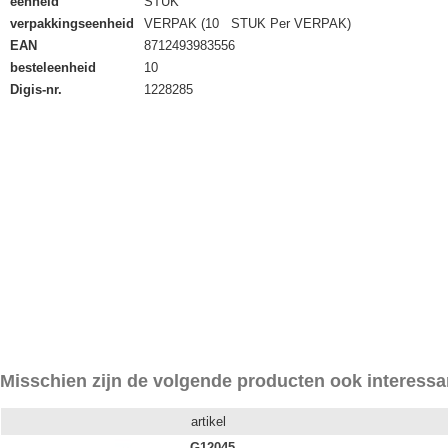
eenheid
STUK
verpakkingseenheid
VERPAK (10 STUK Per VERPAK)
EAN
8712493983556
besteleenheid
10
Digis-nr.
1228285
Misschien zijn de volgende producten ook interessa
artikel
G12045