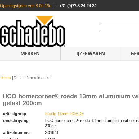
Openingstijden van 8.00-16u
|
T:
+31 (0)73-6 24 24 24
MERKEN
IJZERWAREN
GE
Home
Detailinformatie artikel
HCO homecorner® roede 13mm aluminium wi
gelakt 200cm
artikelgroep
Roede 13mm ROEDE
omschrijving
HCO homecorner® roede 13mm aluminium wit gelak
200cm
artikelnummer
G01941