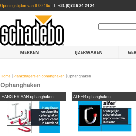
Openingstijden van 8.00-16u
|
T:
+31 (0)73-6 24 24 24
MERKEN
IJZERWAREN
GE
Home
Plankdragers en ophanghaken
Ophanghaken
Ophanghaken
HANG-ER-AAN ophanghaken
ALFER ophanghaken