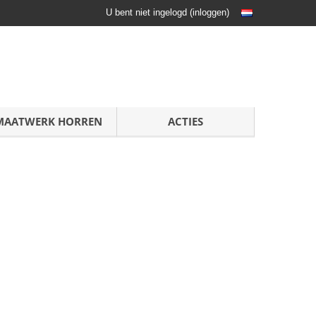
U bent niet ingelogd
(
inloggen
)
MAATWERK HORREN
ACTIES