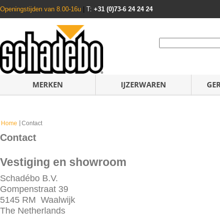
Openingstijden van 8.00-16u
|
T:
+31 (0)73-6 24 24 24
MERKEN
IJZERWAREN
GE
Home
Contact
Contact
Vestiging en showroom
Schadébo B.V.
Gompenstraat 39
5145 RM Waalwijk
The Netherlands